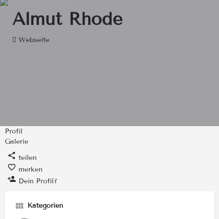
Almut Rhode
Webseite
Profil
Galerie
teilen
merken
Dein Profil?
Kategorien