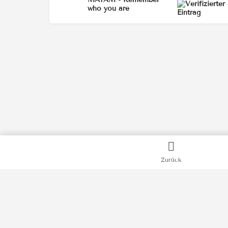
who you are
Zurück
Kategorien
Bücher
Filme
Podcasts
Videos
News