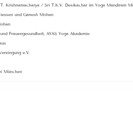
ri T. Krishnamacharya / Sri T.K.V. Desikachar im Yoga Mandiram 
 Niessen und Ganesh Mohan
Mohan
t und Frauengesundheit, AYAS Yoga Akademie
aus
Vereingung e.V.
ZFN München