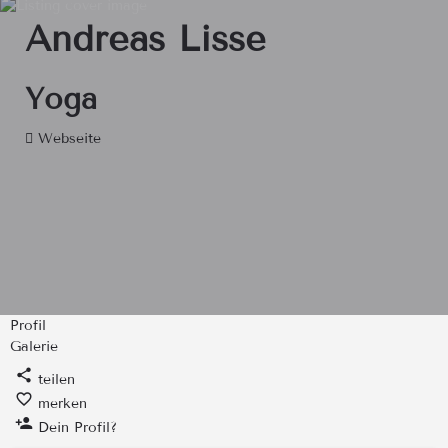
Andreas Lisse
Yoga
Webseite
Profil
Galerie
teilen
merken
Dein Profil?