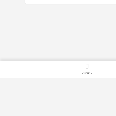
Zurück
Kategorien
Bücher
Filme
Podcasts
Videos
News
Impressum