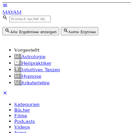
MAYAM
Alle Ergebnisse anzeigen
Keine Ergnisse
Vorgestellt
Astrologie
Heilpraktiker
Intuitives Tanzen
Hypnose
Kräuterlehre
Kategorien
Bücher
Filme
Podcasts
Videos
News