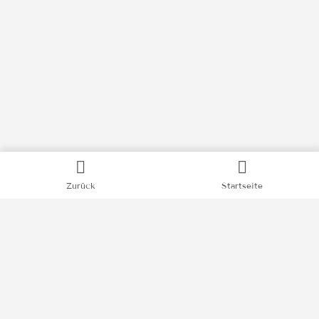
Kategorien
Zurück
Startseite
Bücher
Filme
Podcasts
Videos
News
Impressum
Datenschutz
© MAYAM 2025 // Remember Who you are