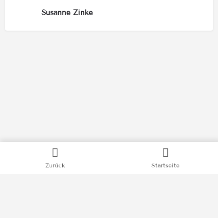
Susanne Zinke
Kategorien
Zurück
Startseite
Bücher
Filme
Podcasts
Videos
News