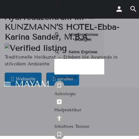
Ayurvedazentrum im
KUNZMANN’S HOTEL-Ebba-
Alle Ergebnisse
Karina Sander, M.B.A.
anzeigen
Keine Ergnisse
Traditionelle Heilkunst – Erleben Sie Ayurveda in
stilvollem Ambiente
Vorgestellt
Webseite
anrufen
MAYAM
Astrologie
Heilpraktiker
Intuitives Tanzen