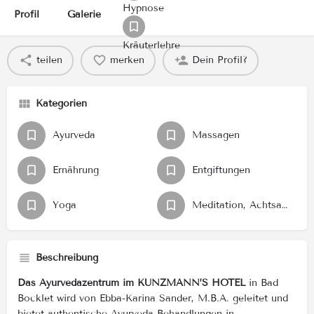
Hypnose
Profil
Galerie
Kräuterlehre
teilen
merken
Dein Profil?
Kategorien
Ayurveda
Massagen
Ernährung
Entgiftungen
Yoga
Meditation, Achtsamkeitstechniken
Beschreibung
Das Ayurvedazentrum im KUNZMANN’S HOTEL
in Bad
Bocklet wird von Ebba-Karina Sander, M.B.A. geleitet und
bietet authentische Ayurveda-Behandlungen in