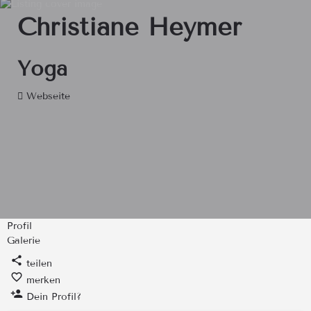
Christiane Heymer
Yoga
Webseite
Profil
Galerie
teilen
merken
Dein Profil?