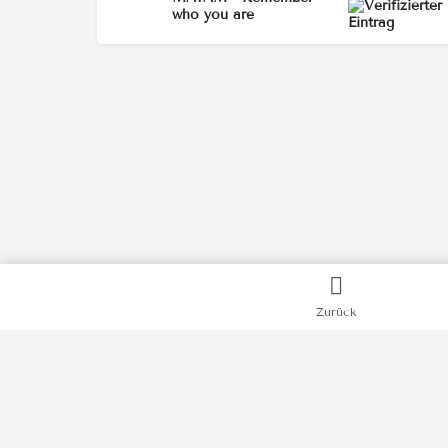
who you are
Zurück
Kategorien
Bücher
Filme
Podcasts
Videos
News