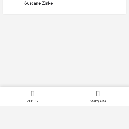
Susanne Zinke
Kategorien
Zurück
Startseite
Bücher
Filme
Podcasts
Videos
News