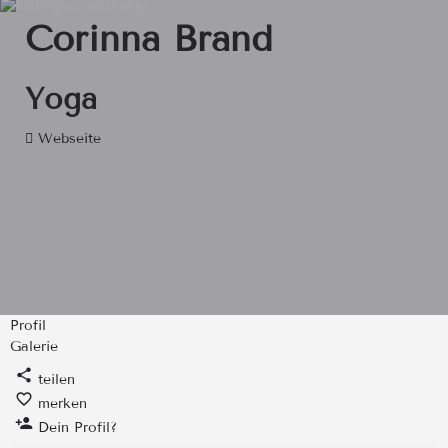
Corinna Brand
Yoga
Webseite
Profil
Galerie
teilen
merken
Dein Profil?