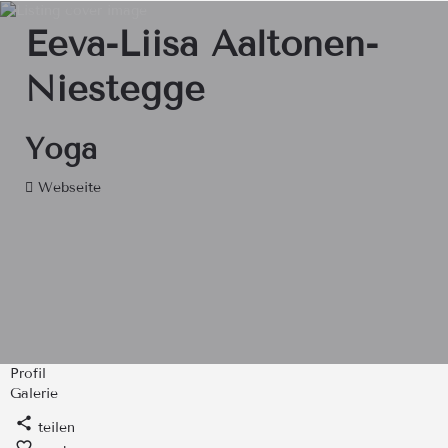
Eeva-Liisa Aaltonen-
Niestegge
Yoga
Webseite
Profil
Galerie
teilen