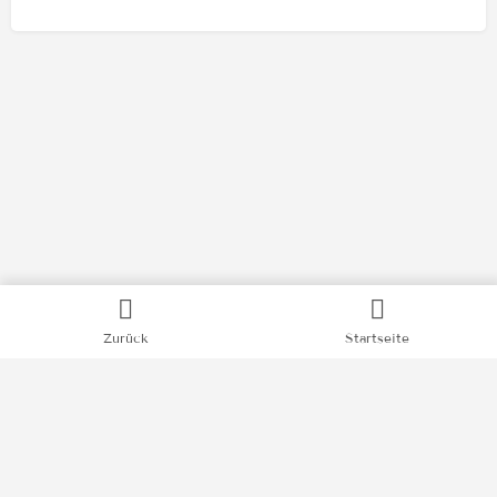
Kategorien
Zurück
Startseite
Bücher
Filme
Podcasts
Videos
News
Impressum
Datenschutz