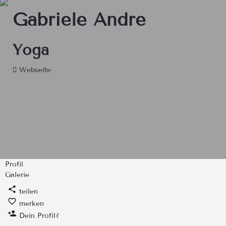
Gabriele Andre
Yoga
Webseite
Profil
Galerie
teilen
merken
Dein Profil?