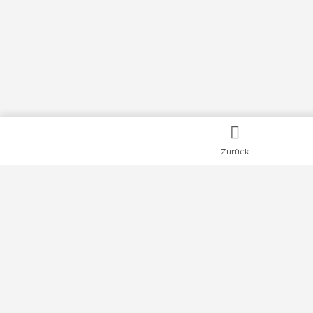
Zurück
Kategorien
Bücher
Filme
Podcasts
Videos
News
Impressum
Datenschutz