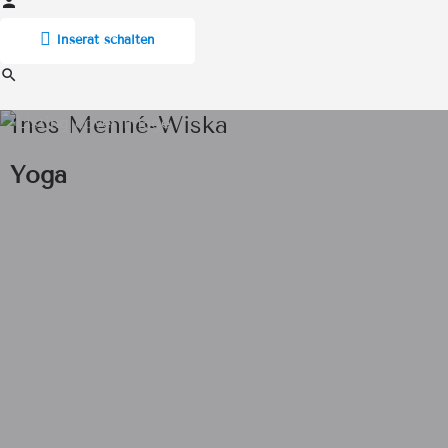
Inserat schalten
Ines Menné-Wiska
Yoga