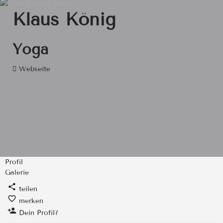
Klaus König
Yoga
Webseite
Profil
Galerie
teilen
merken
Dein Profil?