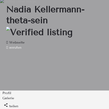
Nadia Kellermann-
theta-sein
Webseite
anrufen
Profil
Galerie
teilen