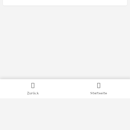
Kategorien
Zurück
Startseite
Bücher
Filme
Podcasts
Videos
News
Impressum