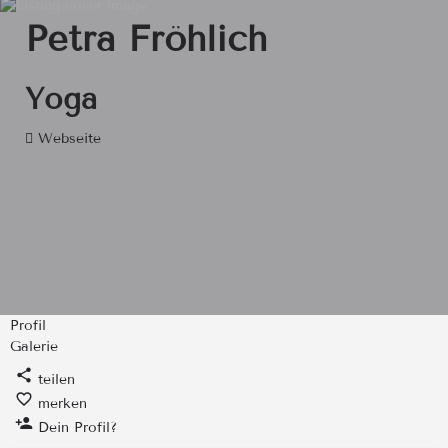
Petra Fröhlich
Yoga
Webseite
Profil
Galerie
teilen
merken
Dein Profil?