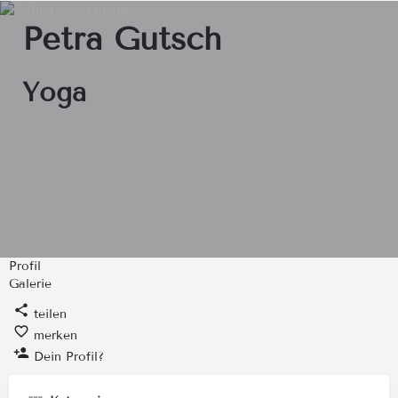
Petra Gutsch
Yoga
Profil
Galerie
teilen
merken
Dein Profil?