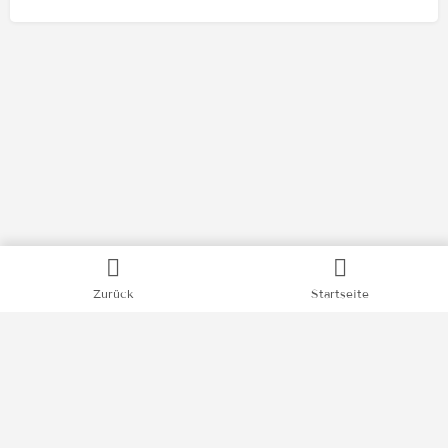
Kategorien
Zurück
Startseite
Bücher
Filme
Podcasts
Videos
News
Impressum
Datenschutz