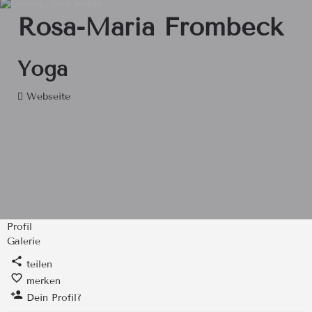
Rosa-Maria Frombeck
Yoga
Webseite
Profil
Galerie
teilen
merken
Dein Profil?