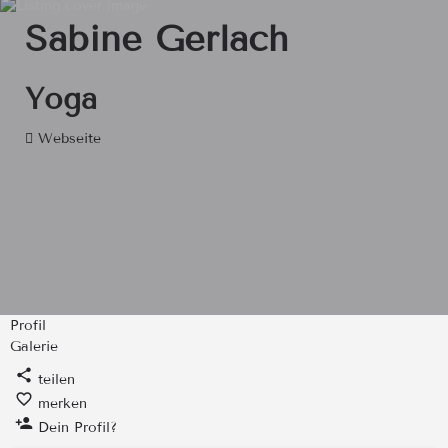
Sabine Gerlach
Yoga
Webseite
Profil
Galerie
teilen
merken
Dein Profil?