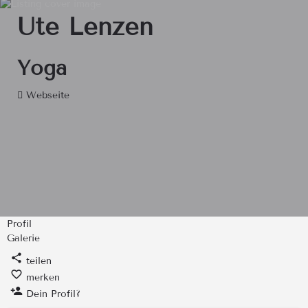
Ute Lenzen
Yoga
Webseite
Profil
Galerie
teilen
merken
Dein Profil?