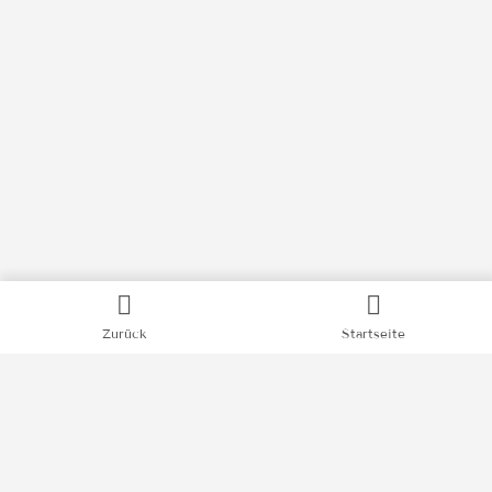
Kategorien
Bücher
Zurück
Startseite
Filme
Podcasts
Videos
News
Impressum
Datenschutz