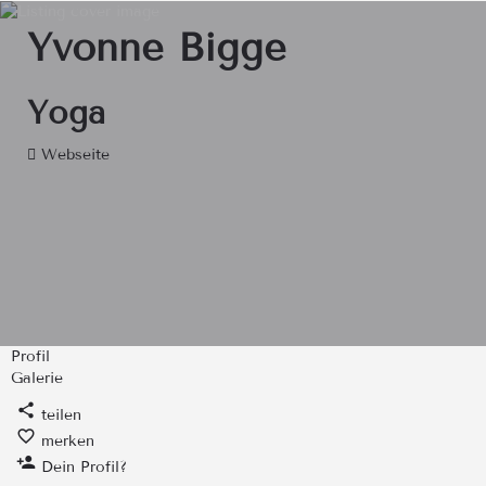
Yvonne Bigge
Yoga
Webseite
Profil
Galerie
teilen
merken
Dein Profil?