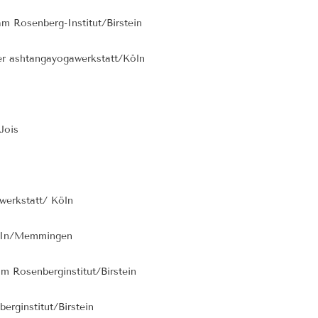
m Rosenberg-Institut/Birstein
er ashtangayogawerkstatt/Köln
Jois
werkstatt/ Köln
a-In/Memmingen
m Rosenberginstitut/Birstein
erginstitut/Birstein