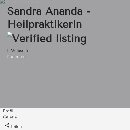
Sandra Ananda -
Heilpraktikerin
Webseite
anrufen
Profil
Galerie
teilen